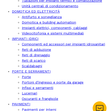
Tubazioni per impianti termici e climatizzazione
Unità centrali di condizionamento
DOMOTICA ED ELETTRICITÀ
Antifurto e sorveglianza
Domotica e building automation
Impianti elettrici, componenti, cablaggi
Videocitofonia e sistemi multimediali
IMPIANTI IDRICI
Componenti ed accessori per impianti idrosanitari
Reti di adduzione
Reti di drenaggio
Reti di scarico
Scaldabagni
PORTE E SERRAMENTI
Porte
Portoni d’ingresso e porte da garage
Infissi e serramenti
Lucernari
Oscuranti e frangisole
PAVIMENTI
Pavimenti per Interni