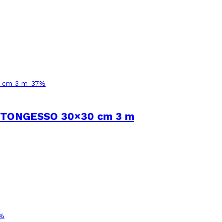
-
37
%
TONGESSO 30×30 cm 3 m
%